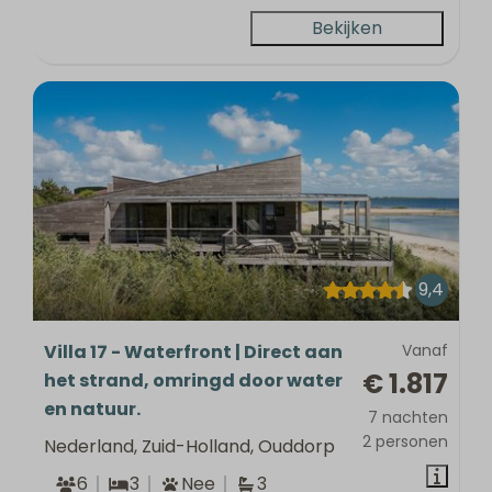
Bekijken
9,4
Villa 17 - Waterfront | Direct aan
Vanaf
€ 1.817
het strand, omringd door water
en natuur.
7 nachten
2 personen
Nederland, Zuid-Holland, Ouddorp
6
3
Nee
3