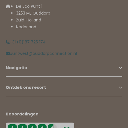
De Eco Punt 1
3253 ML Ouddorp
Zuid-Holland
Nederland
+31 (0)187 725 174
puntwest@ouddorpconnection.nl
Navigatie
Ontdek ons resort
Beoordelingen