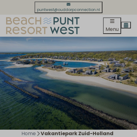
puntwest@ouddorpconnection.nl
Menu
Home
Vakantiepark Zuid-Holland