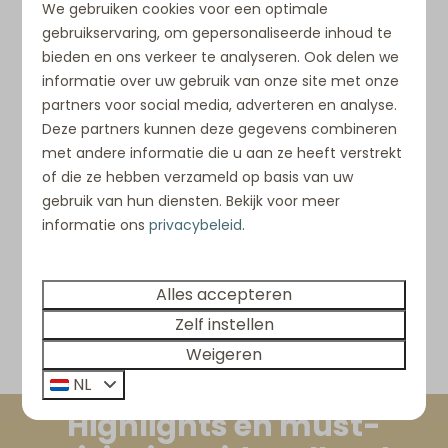
€ 1.837
We gebruiken cookies voor een optimale
panoramisch uitzicht over het
gebruikservaring, om gepersonaliseerde inhoud te
water
7 nachten
bieden en ons verkeer te analyseren. Ook delen we
2 personen
Nederland, Zuid-Holland, Ouddorp
informatie over uw gebruik van onze site met onze
6
3
2
3
partners voor social media, adverteren en analyse.
Deze partners kunnen deze gegevens combineren
Toplocatie!
met andere informatie die u aan ze heeft verstrekt
Zicht op de Grevelingenmeer
of die ze hebben verzameld op basis van uw
gebruik van hun diensten. Bekijk voor meer
Strand op steenworp afstand
informatie ons
privacybeleid
.
Bekijken
Alles accepteren
Zelf instellen
Weigeren
Meer resultaten (26)
NL
Highlights en must-