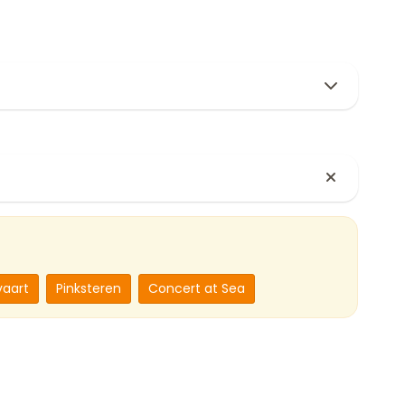
aart
Pinksteren
Concert at Sea