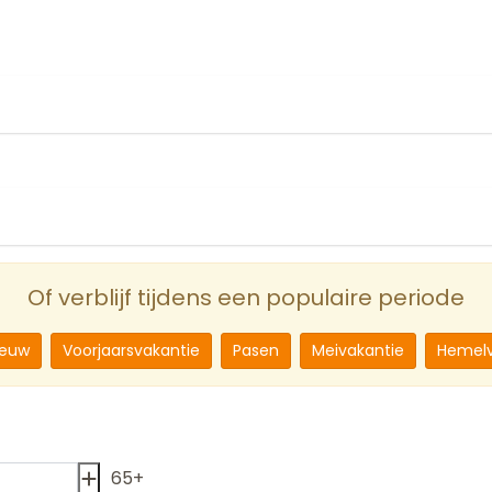
Of verblijf tijdens een populaire periode
ieuw
Voorjaarsvakantie
Pasen
Meivakantie
Hemelv
65+