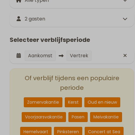
2 gasten
Selecteer verblijfsperiode
Aankomst
Vertrek
Of verblijf tijdens een populaire
periode
Zomervakantie
Kerst
Oud en nieuw
Voorjaarsvakantie
Pasen
Meivakantie
Hemelvaart
Pinksteren
Concert at Sea