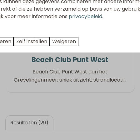
s kunnen deze gegevens combineren met andere informat
trekt of die ze hebben verzameld op basis van uw gebrui
ijk voor meer informatie ons
privacybeleid
.
teren
Zelf instellen
Weigeren
Beach Club Punt West
Beach Club Punt West aan het
Grevelingenmeer: uniek uitzicht, strandlocati
…
Resultaten (29)