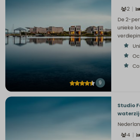
2
De 2-per
unieke lo
verdiepin
Uni
Oc
Co
9
Studio Fa
waterzi
Nederlan
4