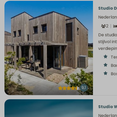
Studio D
Nederlan
2
De studi
stijlvol 
verdiepi
Te
Ba
Bo
9,1
Studio W
Nederlan