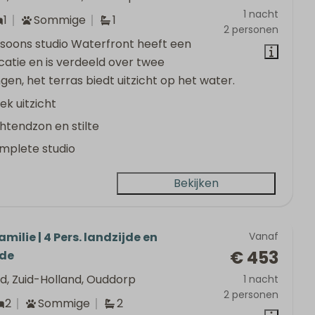
1 nacht
1
Sommige
1
2 personen
soons studio Waterfront heeft een
catie en is verdeeld over twee
gen, het terras biedt uitzicht op het water.
ek uitzicht
htendzon en stilte
mplete studio
Bekijken
milie | 4 Pers. landzijde en
Vanaf
€ 453
jde
d, Zuid-Holland, Ouddorp
1 nacht
2 personen
2
Sommige
2