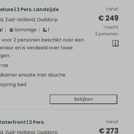
eluxe | 2 Pers. Landzijde
Vanaf
€ 249
d, Zuid-Holland, Ouddorp
1 nacht
1
Sommige
1
2 personen
o voor 2 personen beschikt over een
interieur en is verdeeld over twee
ngen.
rras
dkamer ensuite met douche
xspring bed
Bekijken
aterfront | 2 Pers.
Vanaf
€ 273
d, Zuid-Holland, Ouddorp