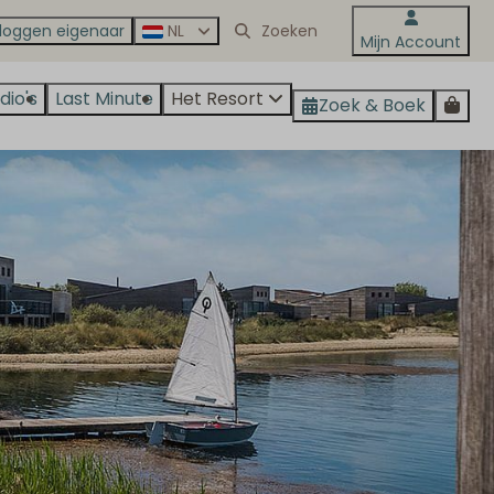
nloggen eigenaar
NL
Mijn Account
dio's
Last Minute
Het Resort
Zoek & Boek