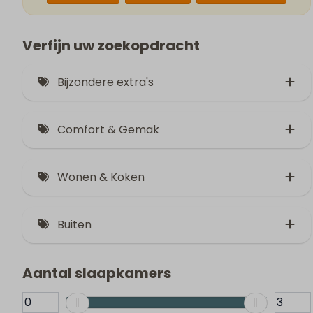
Verfijn uw zoekopdracht
Bijzondere extra's
Jacuzzi (2)
Comfort & Gemak
Glazen serre (8)
Parkeerplaats (2)
2 honden welkom (19)
Wonen & Koken
Airconditioning (7)
Huisdiervrij (12)
Buiten
Open terras (10)
Aantal slaapkamers
Omheind terras (11)