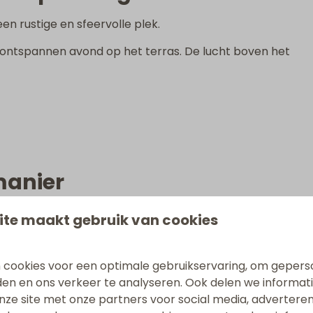
n rustige en sfeervolle plek.
n ontspannen avond op het terras. De lucht boven het
manier
atuur of een combinatie van beide, bij Beach Resort Punt W
ite maakt gebruik van cookies
 cookies voor een optimale gebruikservaring, om gepers
den en ons verkeer te analyseren. Ook delen we informat
nze site met onze partners voor social media, adverteren