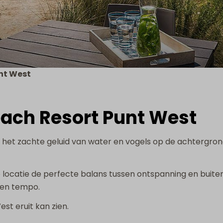
unt West
each Resort Punt West
t het zachte geluid van water en vogels op de achtergron
ocatie de perfecte balans tussen ontspanning en buitenl
igen tempo.
st eruit kan zien.