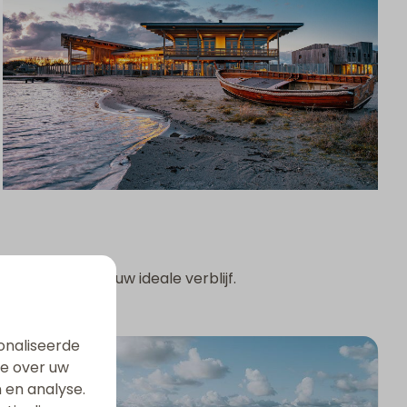
est creëer je jouw ideale verblijf.
onaliseerde
ie over uw
 en analyse.