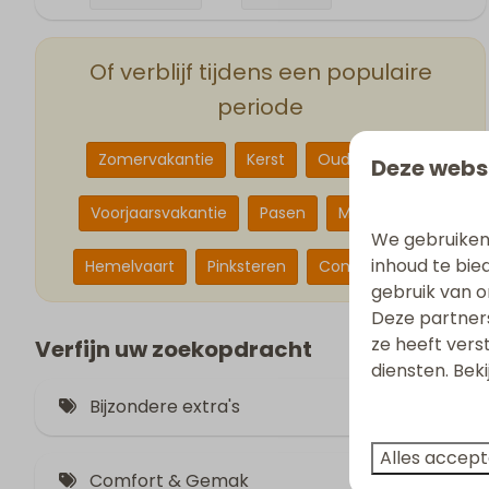
Of verblijf tijdens een populaire
periode
Zomervakantie
Kerst
Oud en nieuw
Deze webs
Voorjaarsvakantie
Pasen
Meivakantie
We gebruiken
inhoud te bie
Hemelvaart
Pinksteren
Concert at Sea
gebruik van o
Deze partner
ze heeft vers
Verfijn uw zoekopdracht
diensten. Bek
Bijzondere extra's
Alles accep
Jacuzzi (2)
Comfort & Gemak