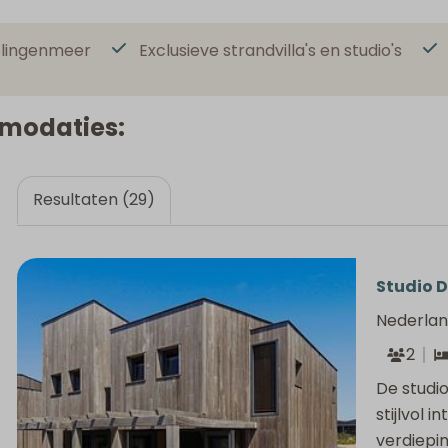
elingenmeer
Exclusieve strandvilla's en studio's
mmodaties:
Resultaten (29)
Studio D
Nederlan
2
De studi
stijlvol 
verdiepi