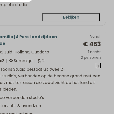
mplete studio
Bekijken
milie | 4 Pers. landzijde en
Vanaf
€ 453
jde
d, Zuid-Holland, Ouddorp
1 nacht
2 personen
2
Sommige
2
soons Studio bestaat uit twee 2-
 studio's, verbonden op de begane grond met een
r, met terrassen die zowel zicht op het land als
r bieden.
ee verbonden studio’s
terzicht & avondzon
men met privacy