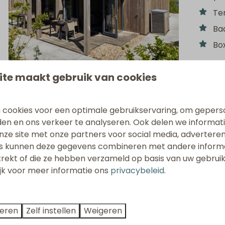
Te
Ba
Bo
9,1
ite maakt gebruik van cookies
Studio W
 cookies voor een optimale gebruikservaring, om gepers
den en ons verkeer te analyseren. Ook delen we informat
Nederlan
nze site met onze partners voor social media, adverteren
2
s kunnen deze gegevens combineren met andere informat
trekt of die ze hebben verzameld op basis van uw gebrui
De 2-per
ijk voor meer informatie ons
privacybeleid
.
unieke lo
verdiepin
Uni
teren
Zelf instellen
Weigeren
Oc