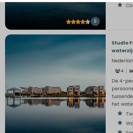
Co
9
Studio Fa
waterzi
Nederlan
4
De 4-per
persoons
tussendeu
het wate
Tw
Wa
Sa