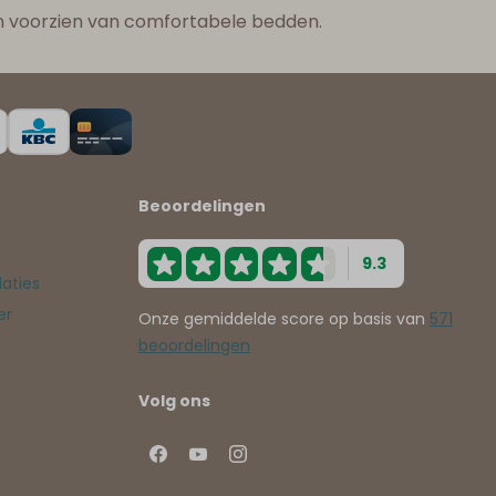
n voorzien van comfortabele bedden.
Beoordelingen
9.3
aties
er
Onze gemiddelde score op basis van
571
beoordelingen
Volg ons