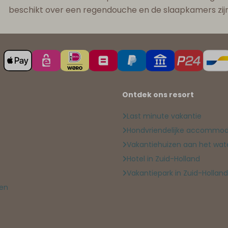
beschikt over een regendouche en de slaapkamers zij
Ontdek ons resort
Last minute vakantie
Hondvriendelijke accommod
Vakantiehuizen aan het wat
Hotel in Zuid-Holland
Vakantiepark in Zuid-Holland
gen