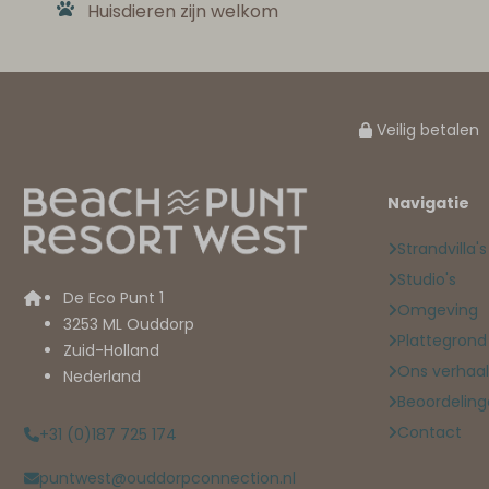
Huisdieren zijn welkom
Veilig betalen
Navigatie
Strandvilla's
Studio's
De Eco Punt 1
Omgeving
3253 ML Ouddorp
Plattegrond
Zuid-Holland
Ons verhaal
Nederland
Beoordelin
Contact
+31 (0)187 725 174
puntwest@ouddorpconnection.nl