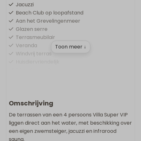
Jacuzzi
Beach Club op loopafstand
Aan het Grevelingenmeer
Glazen serre
Terrasmeubilair
Veranda
Toon meer ↓
Windvrij terras
Huisdiervriendelijk
2 honden welkom
Comfort & Gemak
Oplaadpunt op vakantiepark
Omschrijving
Vloerverwarming
De terrassen van een 4 persoons Villa Super VIP
Airconditioning
liggen direct aan het water, met beschikking over
Gratis Wifi
een eigen zwemsteiger, jacuzzi en infrarood
Rookvrij
sauna.
Wasmachine