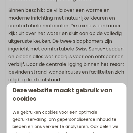
Geschikt voor kinderen
Binnen beschikt de villa over een warme en
moderne inrichting met natuurlijke kleuren en
Kinderstoel
comfortabele materialen. De ruime woonkamer
kijkt uit over het water en sluit aan op de volledig
Ligging accommodatie
uitgeruste keuken. De twee slaapkamers zijn
Panoramisch uitzicht
ingericht met comfortabele Swiss Sense-bedden
Vrijstaande accommodatie op vakantiepark
en bieden alles wat nodig is voor een ontspannen
verblijf. Door de centrale ligging binnen het resort
Overige
bevinden strand, wandelroutes en faciliteiten zich
altijd op korte afstand.
Kluis
Deze website maakt gebruik van
De 4-persoons villa (130 m²) beschikt over:
cookies
2 slaapkamers, waarvan één slaapkamer
grenst aan de woonkamer met een open
We gebruiken cookies voor een optimale
verbinding
gebruikservaring, om gepersonaliseerde inhoud te
2 badkamers met douche
bieden en ons verkeer te analyseren. Ook delen we