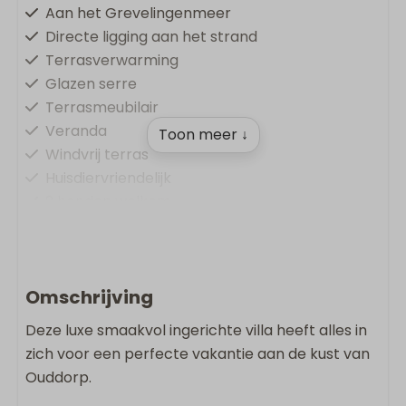
Aan het Grevelingenmeer
Directe ligging aan het strand
Terrasverwarming
Glazen serre
Terrasmeubilair
Veranda
Toon meer ↓
Windvrij terras
Huisdiervriendelijk
2 honden welkom
Comfort & Gemak
Oplaadpunt op vakantiepark
Omschrijving
Vloerverwarming
Deze luxe smaakvol ingerichte villa heeft alles in
Airconditioning
zich voor een perfecte vakantie aan de kust van
Gratis Wifi
Ouddorp.
Rookvrij
Wasmachine