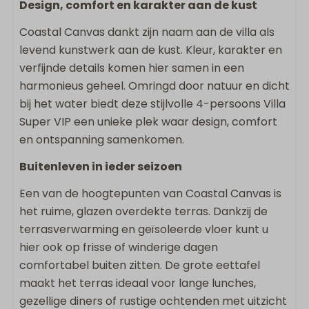
Design, comfort en karakter aan de kust
Droger
Coastal Canvas dankt zijn naam aan de villa als
levend kunstwerk aan de kust. Kleur, karakter en
Wonen & Koken
verfijnde details komen hier samen in een
Bluetooth speaker
harmonieus geheel. Omringd door natuur en dicht
Vloeroppervlakte m2: 127
bij het water biedt deze stijlvolle 4-persoons Villa
Smart TV
Super VIP een unieke plek waar design, comfort
Strijkijzer
en ontspanning samenkomen.
Oven
Buitenleven in ieder seizoen
Flatscreen TV
Strijkplank
Een van de hoogtepunten van Coastal Canvas is
Vaatwasser
het ruime, glazen overdekte terras. Dankzij de
Wasrek
terrasverwarming en geïsoleerde vloer kunt u
Keukengerei
hier ook op frisse of winderige dagen
Inductie kookplaat
comfortabel buiten zitten. De grote eettafel
Magnetron
maakt het terras ideaal voor lange lunches,
Quooker
gezellige diners of rustige ochtenden met uitzicht