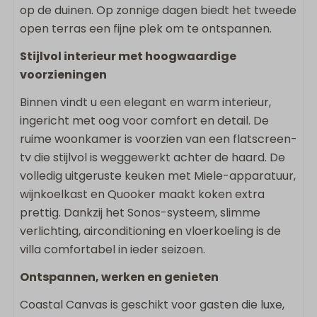
Koel/vries combinatie
op de duinen. Op zonnige dagen biedt het tweede
Nespresso apparaat
open terras een fijne plek om te ontspannen.
Broodrooster
Stijlvol interieur met hoogwaardige
voorzieningen
Buiten
Binnen vindt u een elegant en warm interieur,
Eettafel buiten
ingericht met oog voor comfort en detail. De
Omheind terras
ruime woonkamer is voorzien van een flatscreen-
Loungebank
tv die stijlvol is weggewerkt achter de haard. De
Ligstoelen
volledig uitgeruste keuken met Miele-apparatuur,
Buitendouche
wijnkoelkast en Quooker maakt koken extra
prettig. Dankzij het Sonos-systeem, slimme
Sanitair
verlichting, airconditioning en vloerkoeling is de
villa comfortabel in ieder seizoen.
2 Badkamers
Badkamer ensuite
Ontspannen, werken en genieten
Badkamer op begane grond
Coastal Canvas is geschikt voor gasten die luxe,
Inloopdouche