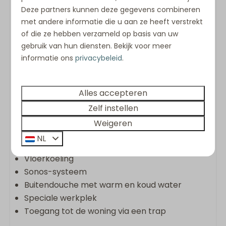
apparatuur, kookplaat, combi-oven,
Deze partners kunnen deze gegevens combineren
Nespresso-apparaat, vaatwasser, wijnkoelkast
met andere informatie die u aan ze heeft verstrekt
en Quooker
of die ze hebben verzameld op basis van uw
Wasmachine en droger
gebruik van hun diensten. Bekijk voor meer
Keukenpakket
informatie ons
privacybeleid
.
Handdoekenpakket (één pakket per persoon)
Opgemaakte bedden bij aankomst
Gemeubileerd terras met uitzicht op de duinen
Alles accepteren
Glazen serre met terrasverwarming en
Zelf instellen
geïsoleerde vloer
Weigeren
Tweede open terras
NL
Airconditioning
Vloerkoeling
Sonos-systeem
Buitendouche met warm en koud water
Speciale werkplek
Toegang tot de woning via een trap