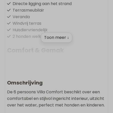
Directe ligging aan het strand
Terrasmeubilair
Veranda
Windvrij terras
Huisdiervriendelijk
2 honden welkom
Toon meer ↓
Comfort & Gemak
Vloerverwarming
Oplaadpunt op vakantiepark
Gratis Wifi
Rookvrij
Omschrijving
Wasmachine
De 6 persoons Villa Comfort beschikt over een
Droger
comfortabel en stijlvol ingericht interieur, uitzicht
over het water, perfect met honden en kinderen.
Wonen & Koken