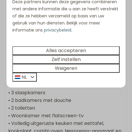
voldoende ruimte voor het hele gezelschap. De
Deze partners kunnen deze gegevens combineren
opgemaakte bedden bij aankomst, zachte
met andere informatie die u aan ze heeft verstrekt
handdoeken en complete inrichting zorgen
of die ze hebben verzameld op basis van uw
gebruik van hun diensten. Bekijk voor meer
ervoor dat uw vakantie direct kan beginnen.
informatie ons
privacybeleid
.
Vanuit vrijwel iedere ruimte wordt u herinnerd aan
wat deze villa zo bijzonder maakt: de unieke
ligging direct aan het water.
Alles accepteren
Zelf instellen
Weigeren
De 6-persoons Villa Deluxe (130
NL
m²) beschikt over:
• 3 slaapkamers
• 2 badkamers met douche
• 2 toiletten
• Woonkamer met flatscreen-tv
• Volledig uitgeruste keuken met eettafel,
kookplaat, combi-oven, Nespresso-apparaat en