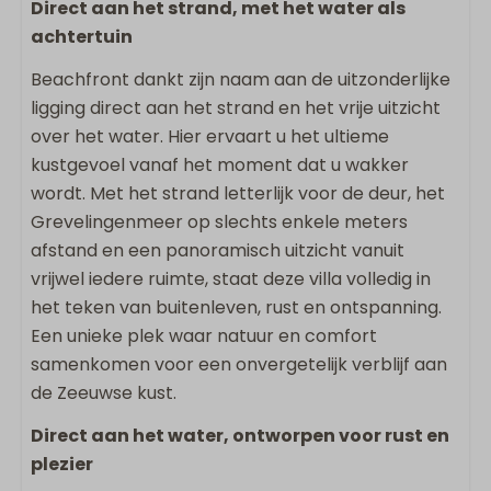
Direct aan het strand, met het water als
Vloeroppervlakte m2: 127
achtertuin
Flatscreen TV
Strijkijzer
Beachfront dankt zijn naam aan de uitzonderlijke
Strijkplank
ligging direct aan het strand en het vrije uitzicht
Vaatwasser
over het water. Hier ervaart u het ultieme
Keukengerei
kustgevoel vanaf het moment dat u wakker
Combi-magnetron
wordt. Met het strand letterlijk voor de deur, het
Quooker
Grevelingenmeer op slechts enkele meters
Koelkast met vriesvak
afstand en een panoramisch uitzicht vanuit
Nespresso apparaat
vrijwel iedere ruimte, staat deze villa volledig in
Broodrooster
het teken van buitenleven, rust en ontspanning.
Een unieke plek waar natuur en comfort
Buiten
samenkomen voor een onvergetelijk verblijf aan
de Zeeuwse kust.
Eettafel buiten
Omheind terras
Direct aan het water, ontworpen voor rust en
Loungebank
plezier
Ligstoelen