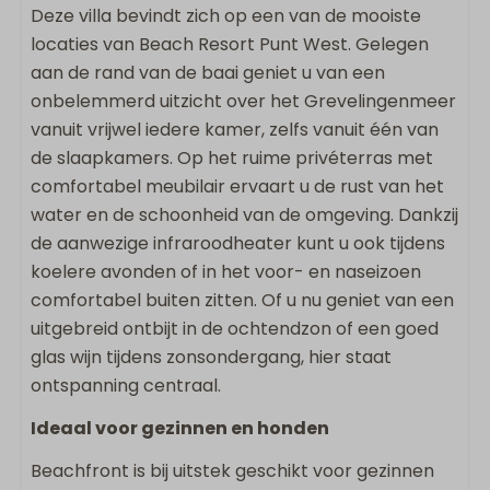
Deze villa bevindt zich op een van de mooiste
Buitendouche
locaties van Beach Resort Punt West. Gelegen
aan de rand van de baai geniet u van een
Sanitair
onbelemmerd uitzicht over het Grevelingenmeer
vanuit vrijwel iedere kamer, zelfs vanuit één van
2 Badkamers
de slaapkamers. Op het ruime privéterras met
Badkamer ensuite
comfortabel meubilair ervaart u de rust van het
Regendouche
water en de schoonheid van de omgeving. Dankzij
Inloopdouche
de aanwezige infraroodheater kunt u ook tijdens
Föhn
koelere avonden of in het voor- en naseizoen
Apart toilet
comfortabel buiten zitten. Of u nu geniet van een
Dubbele wastafel
uitgebreid ontbijt in de ochtendzon of een goed
Slaapkamer(s)
glas wijn tijdens zonsondergang, hier staat
ontspanning centraal.
Tweepersoonsbed: 3
Ideaal voor gezinnen en honden
Slaapkamer(s) op begane grond
Boxspring
Beachfront is bij uitstek geschikt voor gezinnen