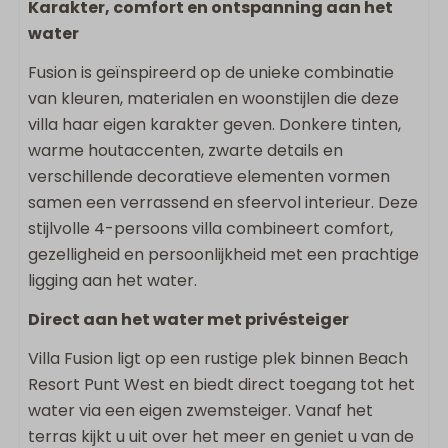
Karakter, comfort en ontspanning aan het
Vloeroppervlakte m2: 130
water
Flatscreen TV
Strijkijzer
Fusion is geïnspireerd op de unieke combinatie
Oven
van kleuren, materialen en woonstijlen die deze
Strijkplank
villa haar eigen karakter geven. Donkere tinten,
Vaatwasser
warme houtaccenten, zwarte details en
Koelkast met vriesvak
verschillende decoratieve elementen vormen
Nespresso apparaat
samen een verrassend en sfeervol interieur. Deze
Waterkoker
stijlvolle 4-persoons villa combineert comfort,
Broodrooster
gezelligheid en persoonlijkheid met een prachtige
ligging aan het water.
Buiten
Direct aan het water met privésteiger
Omheind terras
Villa Fusion ligt op een rustige plek binnen Beach
Loungebank
Resort Punt West en biedt direct toegang tot het
water via een eigen zwemsteiger. Vanaf het
Sanitair
terras kijkt u uit over het meer en geniet u van de