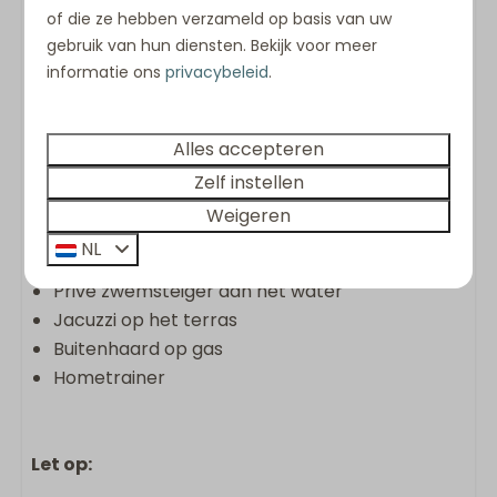
Volledig uitgeruste keuken met kookplaat,
of die ze hebben verzameld op basis van uw
combi-oven, Nespresso-apparaat en
gebruik van hun diensten. Bekijk voor meer
vaatwasser
informatie ons
privacybeleid
.
Wasmachine en droger
Keukenpakket
Handdoekenpakket
Alles accepteren
Opgemaakte bedden bij aankomst
Zelf instellen
Gemeubileerd terras met glazen
Weigeren
windschermen
NL
Glazen serre met uitzicht op het water
Privé zwemsteiger aan het water
Jacuzzi op het terras
Buitenhaard op gas
Hometrainer
Let op: