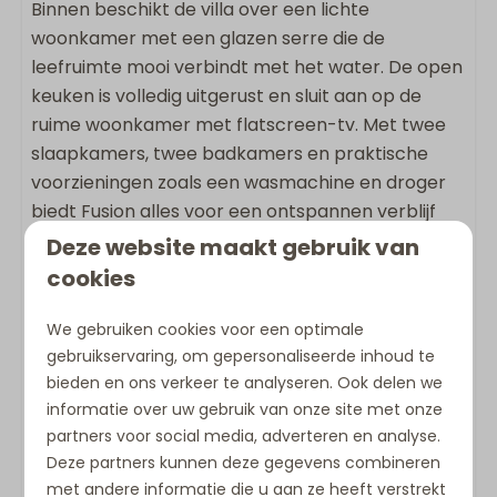
Binnen beschikt de villa over een lichte
Kluis
woonkamer met een glazen serre die de
leefruimte mooi verbindt met het water. De open
keuken is volledig uitgerust en sluit aan op de
ruime woonkamer met flatscreen-tv. Met twee
slaapkamers, twee badkamers en praktische
voorzieningen zoals een wasmachine en droger
biedt Fusion alles voor een ontspannen verblijf
met familie, vrienden of als stel.
Deze website maakt gebruik van
cookies
De 4-persoons villa (ca. 130 m²) beschikt over:
2 slaapkamers, waarvan één slaapkamer
We gebruiken cookies voor een optimale
grenst aan de woonkamer met een open
gebruikservaring, om gepersonaliseerde inhoud te
bieden en ons verkeer te analyseren. Ook delen we
verbinding
informatie over uw gebruik van onze site met onze
2 badkamers met douche
partners voor social media, adverteren en analyse.
2 toiletten
Deze partners kunnen deze gegevens combineren
Ruime woonkamer met flatscreen-tv
met andere informatie die u aan ze heeft verstrekt