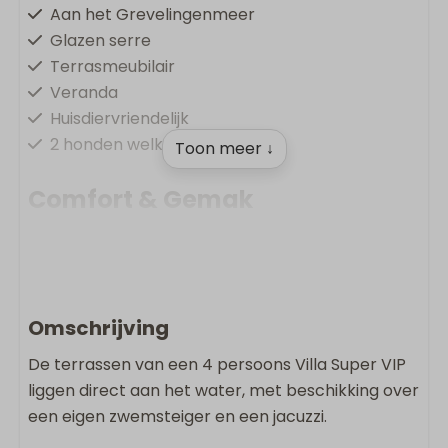
Aan het Grevelingenmeer
Glazen serre
Terrasmeubilair
Veranda
Huisdiervriendelijk
2 honden welkom
Toon meer ↓
Comfort & Gemak
Vloerverwarming
Oplaadpunt op vakantiepark
Gratis Wifi
Rookvrij
Omschrijving
Wasmachine
De terrassen van een 4 persoons Villa Super VIP
Droger
liggen direct aan het water, met beschikking over
een eigen zwemsteiger en een jacuzzi.
Wonen & Koken