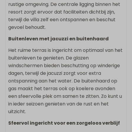
rustige omgeving. De centrale ligging binnen het
2 Badkamers
resort zorgt ervoor dat faciliteiten dichtbij zijn,
Badkamer ensuite
terwijl de villa zelf een ontspannen en beschut
Inloopdouche
gevoel behoudt.
Föhn
Apart toilet
Buitenleven met jacuzzi en buitenhaard
Dubbele wastafel
Het ruime terras is ingericht om optimaal van het
Slaapkamer(s)
buitenleven te genieten. De glazen
windschermen bieden beschutting op winderige
Tweepersoonsbed: 2
dagen, terwijl de jacuzzi zorgt voor extra
Boxspring
ontspanning aan het water. De buitenhaard op
gas maakt het terras ook op koelere avonden
Ligging accommodatie
een sfeervolle plek om samen te zitten. Zo kunt u
in ieder seizoen genieten van de rust en het
Panoramisch uitzicht
uitzicht.
Vrijstaande accommodatie op vakantiepark
Sfeervol ingericht voor een zorgeloos verblijf
Overige