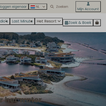
nloggen eigenaar
NL
Mijn Account
dio's
Last Minute
Het Resort
Zoek & Boek
er het water