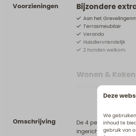
Bijzondere extra
Voorzieningen
Aan het Grevelingen
Terrasmeubilair
Veranda
Huisdiervriendelijk
2 honden welkom
Wonen & Koken
Vloeroppervlakte m2:
Flatscreen TV
Deze webs
Strijkijzer
Strijkplank
We gebruiken
Vaatwasser
Omschrijving
De 4 persoons Villa S
inhoud te bie
Wasrek
gebruik van o
ingericht interieur, t
Inductie kookplaat