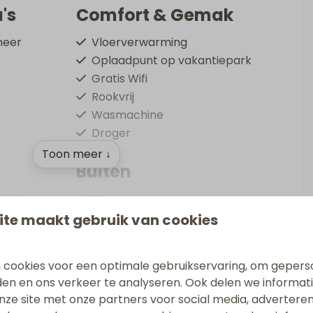
's
Comfort & Gemak
meer
Vloerverwarming
Oplaadpunt op vakantiepark
Gratis Wifi
Rookvrij
Wasmachine
Droger
Toon meer ↓
Buiten
 127
Open terras
Loungebank
ite maakt gebruik van cookies
Ligstoelen
 cookies voor een optimale gebruikservaring, om gepers
uper VIP beschikt over een luxe en comfortabel
den en ons verkeer te analyseren. Ook delen we informat
nze site met onze partners voor social media, adverteren
erras met uitzicht over het water, perfect met