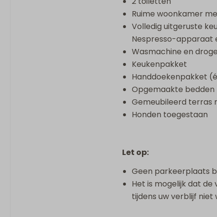
2 toiletten
Ruime woonkamer met
Volledig uitgeruste k
Nespresso-apparaat 
Wasmachine en droge
Keukenpakket
Handdoekenpakket (é
Opgemaakte bedden b
Gemeubileerd terras m
Honden toegestaan
Let op:
Geen parkeerplaats bij
Het is mogelijk dat de
tijdens uw verblijf nie