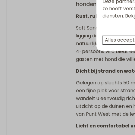
Deze partner
honden en kinderen.
Combi-magnetron
ze heeft vers
Koelkast met vriesvak
diensten. Bek
Rust, ruimte en de sfee
Nespresso apparaat
Soft Sands is geïnspiree
Waterkoker
ligging dicht bij het wat
Alles accep
natuurlijke omgeving zor
Sanitair
4-persoons villa biedt e
2 Badkamers
gasten met hond die will
Badkamer ensuite
Dicht bij strand en wat
Badkamer op begane
Regendouche
Gelegen op slechts 50 me
Inloopdouche
een fijne plek voor stran
Föhn
wandelt u eenvoudig richt
Apart toilet
uitzicht op de duinen en
Dubbele wastafel
van Punt West met de l
Licht en comfortabel v
Ligging accom