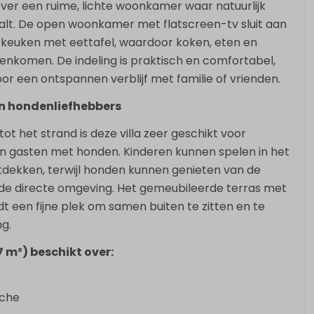
 over een ruime, lichte woonkamer waar natuurlijk
Kluis
valt. De open woonkamer met flatscreen-tv sluit aan
datie op
e keuken met eettafel, waardoor koken, eten en
nkomen. De indeling is praktisch en comfortabel,
r een ontspannen verblijf met familie of vrienden.
en hondenliefhebbers
tot het strand is deze villa zeer geschikt voor
n gasten met honden. Kinderen kunnen spelen in het
dekken, terwijl honden kunnen genieten van de
de directe omgeving. Het gemeubileerde terras met
dt een fijne plek om samen buiten te zitten en te
ng.
7 m²) beschikt over:
uche