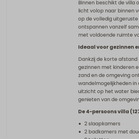
Binnen beschikt de villa
Rustig gelegen
licht volop naar binnen 
Vrijstaande accommo
op de volledig uitgerust
vakantiepark
ontspannen vanzelf same
met voldoende ruimte voo
Ideaal voor gezinnen 
Dankzij de korte afstand 
gezinnen met kinderen e
zand en de omgeving ont
wandelmogelijkheden in 
uitzicht op het water bie
genieten van de omgevi
De 4-persoons villa (12
2 slaapkamers
2 badkamers met do