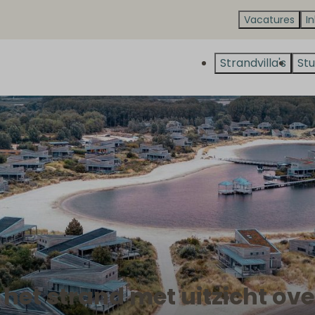
Vacatures
I
Strandvilla's
Stu
n het strand met uitzicht ov