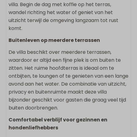
villa. Begin de dag met koffie op het terras,
Loungebank
wandel richting het water of geniet van het
uitzicht terwijl de omgeving langzaam tot rust
Sanitair
komt.
2 Badkamers
Buitenleven op meerdere terrassen
Badkamer ensuite
De villa beschikt over meerdere terrassen,
Badkamer op begane grond
waardoor er altijd een fijne plek is om buiten te
Regendouche
zitten. Het ruime hoofdterras is ideaal om te
Inloopdouche
ontbijten, te loungen of te genieten van een lange
Föhn
avond aan het water. De combinatie van uitzicht,
Apart toilet
privacy en buitenruimte maakt deze villa
Dubbele wastafel
bijzonder geschikt voor gasten die graag veel tijd
Slaapkamer(s)
buiten doorbrengen.
Comfortabel verblijf voor gezinnen en
Tweepersoonsbed: 2
hondenliefhebbers
Slaapkamer(s) op begane grond
Boxspring