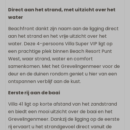
Wonen & Koken
Direct aan het strand, met uitzicht over het
Vloeroppervlakte m2: 127
water
Flatscreen TV
Strijkijzer
Beachfront dankt zijn naam aan de ligging direct
Strijkplank
aan het strand en het vrije uitzicht over het
Vaatwasser
water. Deze 4-persoons Villa Super VIP ligt op
Wasrek
een prachtige plek binnen Beach Resort Punt
Keukengerei
West, waar strand, water en comfort
Inductie kookplaat
samenkomen. Met het Grevelingenmeer voor de
Combi-magnetron
deur en de duinen rondom geniet u hier van een
Koelkast
ontspannen verblijf aan de kust.
Nespresso apparaat
Eerste rij aan de baai
Waterkoker
Villa 41 ligt op korte afstand van het zandstrand
Buiten
en biedt een mooi uitzicht over de baai en het
Grevelingenmeer. Dankzij de ligging op de eerste
Omheind terras
rij ervaart u het strandgevoel direct vanuit de
Eettafel buiten