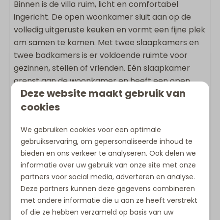
Binnen is de villa ruim, licht en comfortabel
ingericht. De open woonkamer sluit aan op de
Ligging accommodatie
volledig uitgeruste keuken en vormt een fijne plek
om samen te komen. Met twee slaapkamers en
Panoramisch uitzicht
twee badkamers is er voldoende ruimte voor
Rustig gelegen
gezinnen, stellen of vrienden. Eén slaapkamer
Vrijstaande accommodatie op vakantiepark
grenst aan de woonkamer en heeft een open
Deze website maakt gebruik van
verbinding. Honden zijn welkom, waardoor
cookies
Beachfront ook een fijne keuze is voor een
complete familievakantie aan zee.
We gebruiken cookies voor een optimale
De 4-persoons Villa Super VIP (127 m²)
gebruikservaring, om gepersonaliseerde inhoud te
beschikt over:
bieden en ons verkeer te analyseren. Ook delen we
informatie over uw gebruik van onze site met onze
2 slaapkamers, waarvan één slaapkamer
partners voor social media, adverteren en analyse.
grenst aan de woonkamer met een open
Deze partners kunnen deze gegevens combineren
verbinding
met andere informatie die u aan ze heeft verstrekt
2 badkamers met douche
of die ze hebben verzameld op basis van uw