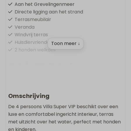
Aan het Grevelingenmeer
Directe ligging aan het strand
Terrasmeubilair
Veranda
Windvrij terras
Huisdiervriendelijk
Toon meer ↓
2 honden welkom
Comfort & Gemak
Oplaadpunt op vakantiepark
Vloerverwarming
Gratis Wifi
Omschrijving
Rookvrij
De 4 persoons Villa Super VIP beschikt over een
Wasmachine
luxe en comfortabel ingericht interieur, terras
Droger
met uitzicht over het water, perfect met honden
en kinderen.