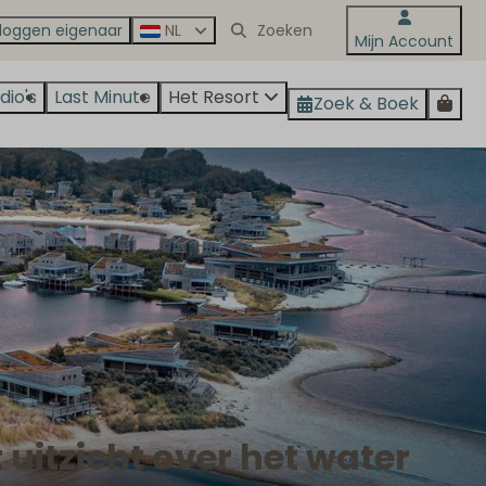
nloggen eigenaar
NL
Mijn Account
dio's
Last Minute
Het Resort
Zoek & Boek
 uitzicht over het water