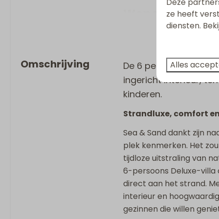
Deze partner
Wonen & Koken
ze heeft vers
diensten. Bek
Vloeroppervlakte m2:
Huisdiervrij
Strijkijzer
Omschrijving
Alles accep
De 6 persoons Villa D
Flatscreen TV
ingericht interieur, t
Strijkplank
kinderen.
Vaatwasser
Wasrek
Strandluxe, comfort en
Keukengerei
Sea & Sand dankt zijn na
Inductie kookplaat
plek kenmerken. Het zout
Combi-magnetron
tijdloze uitstraling van n
Koelkast met vriesvak
6-persoons Deluxe-villa 
Nespresso apparaat
direct aan het strand. M
Waterkoker
interieur en hoogwaardig
Broodrooster
gezinnen die willen genie