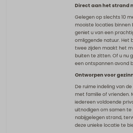
Sanitair
Direct aan het strand 
3 Badkamers
Gelegen op slechts 10 m
Badkamer ensuite
mooiste locaties binnen 
Badkamer op begane
geniet u van een prachti
Ligbad
omliggende natuur. Het
Regendouche
twee zijden maakt het mo
Inloopdouche
buiten te zitten. Of u nu 
Föhn
een ontspannen avond bij
Apart toilet
Ontworpen voor gezin
Dubbele wastafel
De ruime indeling van de 
Ligging accom
met familie of vrienden.
iedereen voldoende priv
Panoramisch uitzicht
uitnodigen om samen te 
Rustig gelegen
nabijgelegen strand, ter
Vrijstaande accommo
deze unieke locatie te b
vakantiepark