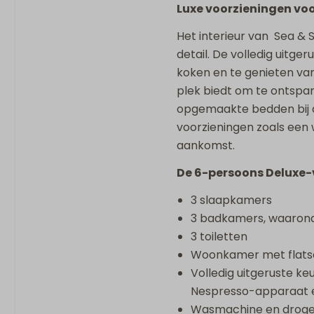
Luxe voorzieningen voo
Het interieur van Sea & S
detail. De volledig uitg
koken en te genieten van
plek biedt om te ontspa
opgemaakte bedden bij 
voorzieningen zoals een 
aankomst.
De 6-persoons Deluxe-vi
3 slaapkamers
3 badkamers, waarond
3 toiletten
Woonkamer met flats
Volledig uitgeruste k
Nespresso-apparaat 
Wasmachine en droge