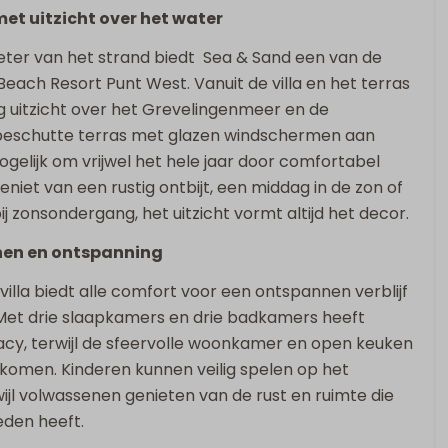
Slaapkamer(s)
met uitzicht over het water
Tweepersoonsbed: 3
eter van het strand biedt Sea & Sand een van de
Slaapkamer(s) op begane grond
Beach Resort Punt West. Vanuit de villa en het terras
 grond
Boxspring
g uitzicht over het Grevelingenmeer en de
 beschutte terras met glazen windschermen aan
gelijk om vrijwel het hele jaar door comfortabel
geniet van een rustig ontbijt, een middag in de zon of
 zonsondergang, het uitzicht vormt altijd het decor.
nen en ontspanning
villa biedt alle comfort voor een ontspannen verblijf
modatie
 Met drie slaapkamers en drie badkamers heeft
acy, terwijl de sfeervolle woonkamer en open keuken
komen. Kinderen kunnen veilig spelen op het
wijl volwassenen genieten van de rust en ruimte die
datie op
ieden heeft.