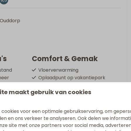
, Ouddorp
's
Comfort & Gemak
stand
Vloerverwarming
meer
Oplaadpunt op vakantiepark
t strand
Gratis Wifi
ite maakt gebruik van cookies
Rookvrij
Wasmachine
Droger
 cookies voor een optimale gebruikservaring, om gepers
Toon meer ↓
den en ons verkeer te analyseren. Ook delen we informat
nze site met onze partners voor social media, adverteren