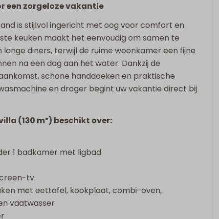
r een zorgeloze vakantie
and is stijlvol ingericht met oog voor comfort en
eruste keuken maakt het eenvoudig om samen te
 lange diners, terwijl de ruime woonkamer een fijne
nnen na een dag aan het water. Dankzij de
aankomst, schone handdoeken en praktische
wasmachine en droger begint uw vakantie direct bij
lla (130 m²) beschikt over:
er 1 badkamer met ligbad
creen-tv
euken met eettafel, kookplaat, combi-oven,
en vaatwasser
r