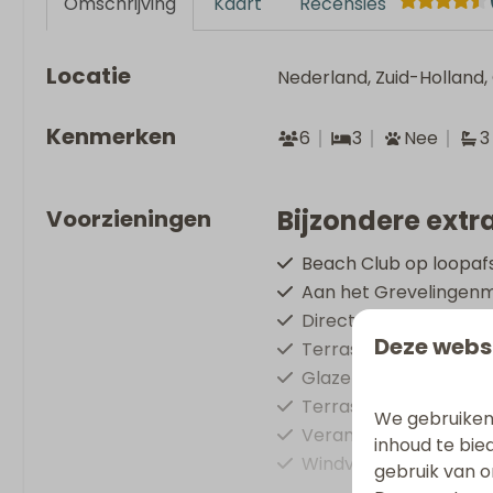
Omschrijving
Kaart
Recensies
Locatie
Nederland, Zuid-Holland
Kenmerken
6
3
Nee
3
Bijzondere extra
Voorzieningen
Beach Club op loopaf
Aan het Grevelingen
Directe ligging aan he
Deze webs
Terrasverwarming
Glazen serre
Terrasmeubilair
We gebruiken
Veranda
inhoud te bie
Windvrij terras
gebruik van o