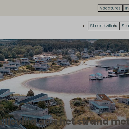
Vacatures
I
Strandvilla's
Stu
milievilla aan het strand met