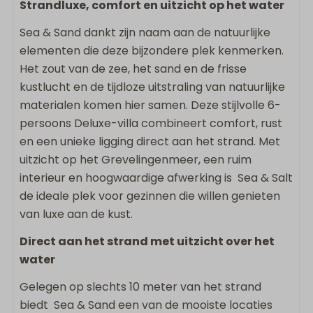
Wonen & Koken
Strandluxe, comfort en uitzicht op het water
Vloeroppervlakte m2: 130
Sea & Sand dankt zijn naam aan de natuurlijke
Huisdiervrij
elementen die deze bijzondere plek kenmerken.
Strijkijzer
Het zout van de zee, het sand en de frisse
Flatscreen TV
kustlucht en de tijdloze uitstraling van natuurlijke
Strijkplank
materialen komen hier samen. Deze stijlvolle 6-
Vaatwasser
persoons Deluxe-villa combineert comfort, rust
Wasrek
en een unieke ligging direct aan het strand. Met
Keukengerei
uitzicht op het Grevelingenmeer, een ruim
Inductie kookplaat
interieur en hoogwaardige afwerking is Sea & Salt
Combi-magnetron
de ideale plek voor gezinnen die willen genieten
Koelkast met vriesvak
van luxe aan de kust.
Nespresso apparaat
Direct aan het strand met uitzicht over het
Waterkoker
water
Broodrooster
Gelegen op slechts 10 meter van het strand
Buiten
biedt Sea & Sand een van de mooiste locaties