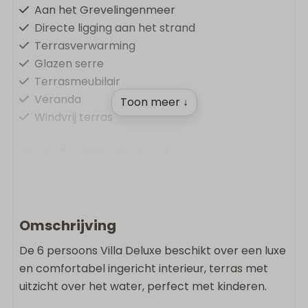
Aan het Grevelingenmeer
Directe ligging aan het strand
Terrasverwarming
Glazen serre
Terrasmeubilair
Veranda
Toon meer ↓
Windvrij terras
Comfort & Gemak
Vloerverwarming
Oplaadpunt op vakantiepark
Gratis Wifi
Omschrijving
Rookvrij
De 6 persoons Villa Deluxe beschikt over een luxe
Wasmachine
en comfortabel ingericht interieur, terras met
Droger
uitzicht over het water, perfect met kinderen.