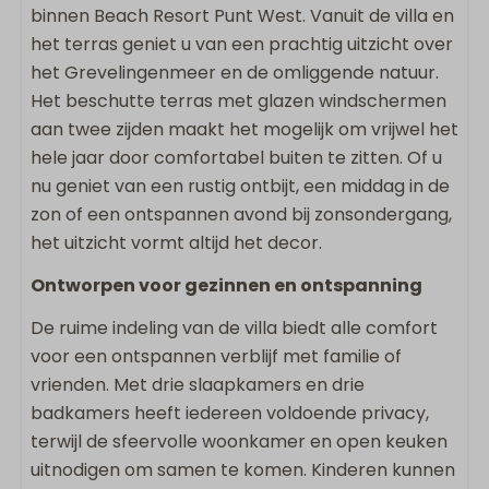
binnen Beach Resort Punt West. Vanuit de villa en
Omheind terras
het terras geniet u van een prachtig uitzicht over
Eettafel buiten
het Grevelingenmeer en de omliggende natuur.
Loungebank
Het beschutte terras met glazen windschermen
Ligstoelen
aan twee zijden maakt het mogelijk om vrijwel het
Buitendouche
hele jaar door comfortabel buiten te zitten. Of u
nu geniet van een rustig ontbijt, een middag in de
Sanitair
zon of een ontspannen avond bij zonsondergang,
het uitzicht vormt altijd het decor.
3 Badkamers
Badkamer ensuite
Ontworpen voor gezinnen en ontspanning
Badkamer op begane grond
De ruime indeling van de villa biedt alle comfort
Ligbad
voor een ontspannen verblijf met familie of
Regendouche
vrienden. Met drie slaapkamers en drie
Inloopdouche
badkamers heeft iedereen voldoende privacy,
Föhn
terwijl de sfeervolle woonkamer en open keuken
Apart toilet
uitnodigen om samen te komen. Kinderen kunnen
Dubbele wastafel