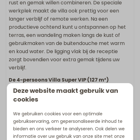
rust en gemak willen combineren. De speciale
Föhn
werkplek maakt de villa ook prettig voor een
Apart toilet
langer verblijf of remote werken. Na een
Dubbele wastafel
productieve ochtend kunt u ontspannen op het
Slaapkamer(s)
terras, een wandeling maken langs de kust of
gebruikmaken van de buitendouche met warm
Tweepersoonsbed: 3
en koud water. De ligging vlak bij de receptie
Airconditioning op slaapkamer(s)
zorgt bovendien voor extra gemak tijdens uw
Slaapkamer(s) op begane grond
verblijf.
Televisie op slaapkamer
De 4-persoons Villa Super VIP (127 m²)
Boxspring
beschikt over:
Deze website maakt gebruik van
Ligging accommodatie
cookies
2 slaapkamers
2 badkamers met douche
Panoramisch uitzicht
We gebruiken cookies voor een optimale
2 toiletten
Rustig gelegen
gebruikservaring, om gepersonaliseerde inhoud te
Ruime woonkamer met flatscreen-tv
Vrijstaande accommodatie op vakantiepark
bieden en ons verkeer te analyseren. Ook delen we
Volledig uitgeruste keuken met eettafel, Miele-
informatie over uw gebruik van onze site met onze