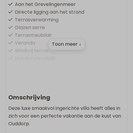
Aan het Grevelingenmeer
Directe ligging aan het strand
Terrasverwarming
Glazen serre
Terrasmeubilair
Veranda
Toon meer ↓
Windvrij terras
Huisdiervriendelijk
2 honden welkom
Comfort & Gemak
Oplaadpunt op vakantiepark
Omschrijving
Vloerverwarming
Deze luxe smaakvol ingerichte villa heeft alles in
Airconditioning
zich voor een perfecte vakantie aan de kust van
Gratis Wifi
Ouddorp.
Rookvrij
Wasmachine