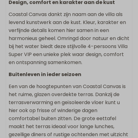
Design, comfort en karakter aan de kust
Droger
Coastal Canvas dankt zijn naam aan de villa als
levend kunstwerk aan de kust. Kleur, karakter en
Wonen & Koken
verfijnde details komen hier samen in een
Bluetooth speaker
harmonieus geheel. Omringd door natuur en dicht
Vloeroppervlakte m2: 127
bij het water biedt deze stijlvolle 4-persoons Villa
Smart TV
Super VIP een unieke plek waar design, comfort
Strijkijzer
en ontspanning samenkomen.
Oven
Buitenleven in ieder seizoen
Flatscreen TV
Strijkplank
Een van de hoogtepunten van Coastal Canvas is
Vaatwasser
het ruime, glazen overdekte terras. Dankzij de
Wasrek
terrasverwarming en geïsoleerde vloer kunt u
Keukengerei
hier ook op frisse of winderige dagen
Inductie kookplaat
comfortabel buiten zitten. De grote eettafel
Magnetron
maakt het terras ideaal voor lange lunches,
Quooker
gezellige diners of rustige ochtenden met uitzicht