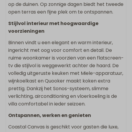
Koel/vries combinatie
op de duinen. Op zonnige dagen biedt het tweede
Nespresso apparaat
open terras een fijne plek om te ontspannen.
Broodrooster
Stijlvol interieur met hoogwaardige
voorzieningen
Buiten
Binnen vindt u een elegant en warm interieur,
Eettafel buiten
ingericht met oog voor comfort en detail. De
Omheind terras
ruime woonkamer is voorzien van een flatscreen-
Loungebank
tv die stijlvol is weggewerkt achter de haard. De
Ligstoelen
volledig uitgeruste keuken met Miele-apparatuur,
Buitendouche
wijnkoelkast en Quooker maakt koken extra
prettig. Dankzij het Sonos-systeem, slimme
Sanitair
verlichting, airconditioning en vloerkoeling is de
villa comfortabel in ieder seizoen.
2 Badkamers
Badkamer ensuite
Ontspannen, werken en genieten
Badkamer op begane grond
Coastal Canvas is geschikt voor gasten die luxe,
Inloopdouche