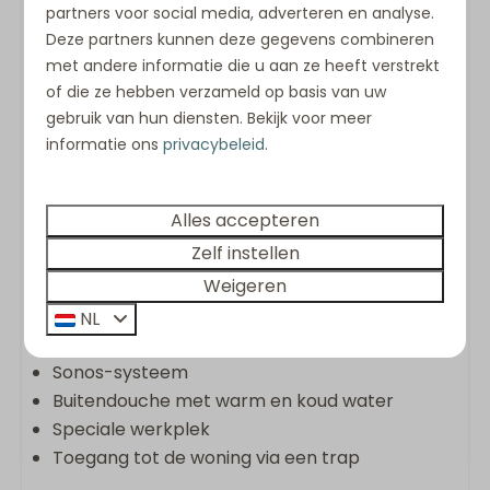
apparatuur, kookplaat, combi-oven,
partners voor social media, adverteren en analyse.
Nespresso-apparaat, vaatwasser, wijnkoelkast
Deze partners kunnen deze gegevens combineren
en Quooker
met andere informatie die u aan ze heeft verstrekt
Wasmachine en droger
of die ze hebben verzameld op basis van uw
Keukenpakket
gebruik van hun diensten. Bekijk voor meer
Handdoekenpakket (één pakket per persoon)
informatie ons
privacybeleid
.
Opgemaakte bedden bij aankomst
Gemeubileerd terras met uitzicht op de duinen
Alles accepteren
Glazen serre met terrasverwarming en
Zelf instellen
geïsoleerde vloer
Weigeren
Tweede open terras
Airconditioning
NL
Vloerkoeling
Sonos-systeem
Buitendouche met warm en koud water
Speciale werkplek
Toegang tot de woning via een trap