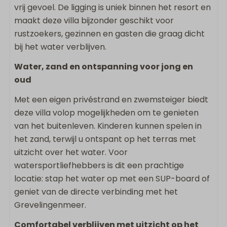
vrij gevoel. De ligging is uniek binnen het resort en
Ligstoelen
maakt deze villa bijzonder geschikt voor
rustzoekers, gezinnen en gasten die graag dicht
Sanitair
bij het water verblijven.
2 Badkamers
Water, zand en ontspanning voor jong en
Badkamer ensuite
oud
Badkamer op begane grond
Met een eigen privéstrand en zwemsteiger biedt
Regendouche
deze villa volop mogelijkheden om te genieten
Inloopdouche
van het buitenleven. Kinderen kunnen spelen in
Föhn
het zand, terwijl u ontspant op het terras met
Apart toilet
uitzicht over het water. Voor
Dubbele wastafel
watersportliefhebbers is dit een prachtige
Slaapkamer(s)
locatie: stap het water op met een SUP-board of
geniet van de directe verbinding met het
Tweepersoonsbed: 2
Grevelingenmeer.
Slaapkamer(s) op begane grond
Comfortabel verblijven met uitzicht op het
Televisie op slaapkamer