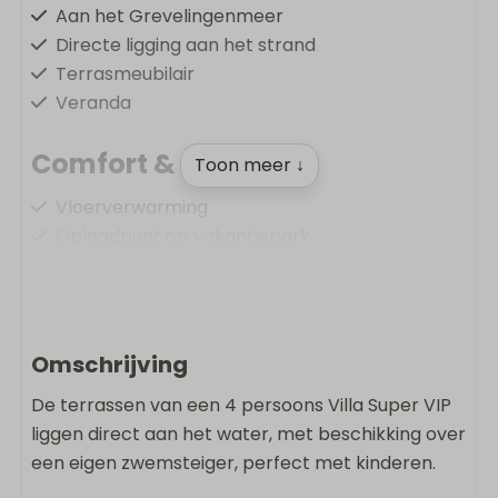
Aan het Grevelingenmeer
Directe ligging aan het strand
Terrasmeubilair
Veranda
Comfort & Gemak
Toon meer ↓
Vloerverwarming
Oplaadpunt op vakantiepark
Gratis Wifi
Rookvrij
Wasmachine
Droger
Omschrijving
De terrassen van een 4 persoons Villa Super VIP
Wonen & Koken
liggen direct aan het water, met beschikking over
Vloeroppervlakte m2: 130
een eigen zwemsteiger, perfect met kinderen.
Huisdiervrij