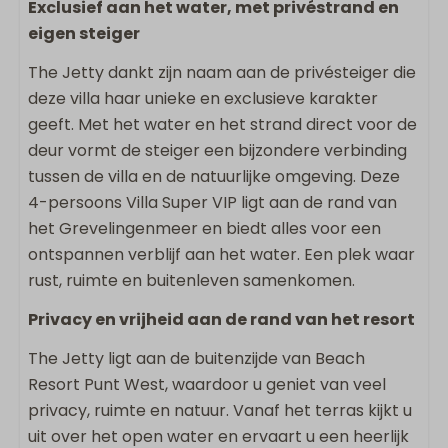
Exclusief aan het water, met privéstrand en
Flatscreen TV
eigen steiger
Strijkijzer
Strijkplank
The Jetty dankt zijn naam aan de privésteiger die
Vaatwasser
deze villa haar unieke en exclusieve karakter
Wasrek
geeft. Met het water en het strand direct voor de
Keukengerei
deur vormt de steiger een bijzondere verbinding
Inductie kookplaat
tussen de villa en de natuurlijke omgeving. Deze
Combi-magnetron
4-persoons Villa Super VIP ligt aan de rand van
Koelkast met vriesvak
het Grevelingenmeer en biedt alles voor een
Nespresso apparaat
ontspannen verblijf aan het water. Een plek waar
Waterkoker
rust, ruimte en buitenleven samenkomen.
Privacy en vrijheid aan de rand van het resort
Buiten
The Jetty ligt aan de buitenzijde van Beach
Eettafel buiten
Resort Punt West, waardoor u geniet van veel
Open terras
privacy, ruimte en natuur. Vanaf het terras kijkt u
Aanlegsteiger
uit over het open water en ervaart u een heerlijk
Loungebank