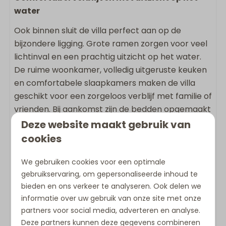
water
Boxspring
Ook binnen sluit de villa perfect aan op de
Geschikt voor kinderen
bijzondere ligging. Grote ramen zorgen voor veel
lichtinval en een prachtig uitzicht op het water.
Kinderstoel
De ruime woonkamer, volledig uitgeruste keuken
en comfortabele slaapkamers maken de villa
Ligging accommodatie
geschikt voor een zorgeloos verblijf met familie of
Panoramisch uitzicht
vrienden. Bij aankomst zijn de bedden opgemaakt
Rustig gelegen
en liggen de handdoeken klaar, zodat uw vakantie
Deze website maakt gebruik van
Vrijstaande accommodatie op vakantiepark
direct kan beginnen.
cookies
De 4-persoons Villa Super VIP (130 m²)
We gebruiken cookies voor een optimale
beschikt over:
gebruikservaring, om gepersonaliseerde inhoud te
bieden en ons verkeer te analyseren. Ook delen we
2 slaapkamers, waarvan één slaapkamer
informatie over uw gebruik van onze site met onze
grenst aan de woonkamer met een open
partners voor social media, adverteren en analyse.
verbinding
Deze partners kunnen deze gegevens combineren