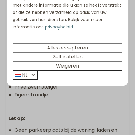
2 badkamers met douche
met andere informatie die u aan ze heeft verstrekt
2 toiletten
of die ze hebben verzameld op basis van uw
Ruime woonkamer met flatscreen-tv
gebruik van hun diensten. Bekijk voor meer
Volledig uitgeruste keuken met eettafel,
informatie ons
privacybeleid
.
kookplaat, combi-oven, Nespresso-apparaat
en vaatwasser
Wasmachine en droger
Alles accepteren
Keukenpakket
Zelf instellen
Handdoekenpakket (één pakket per persoon)
Weigeren
Opgemaakte bedden bij aankomst
NL
Gemeubileerd terras direct aan het water
Privé zwemsteiger
Eigen strandje
Let op:
Geen parkeerplaats bij de woning, laden en