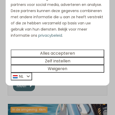
partners voor social media, adverteren en analyse.
Deze partners kunnen deze gegevens combineren
met andere informatie die u aan ze heeft verstrekt
of die ze hebben verzameld op basis van uw
gebruik van hun diensten. Bekijk voor meer
informatie ons
privacybeleid
.
Beware Beach
Blokarten, kitebuggyen en boogschieten.
Alles accepteren
Zomaar een paar voorbeelden van de gave
Zelf instellen
activiteiten die u kunt ondernemen bij
Weigeren
Beware Beach.
NL
Meer
In de omgeving: 4km