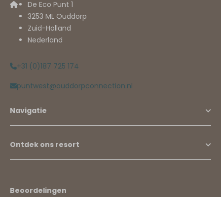
De Eco Punt 1
3253 ML Ouddorp
Zuid-Holland
Nederland
+31 (0)187 725 174
puntwest@ouddorpconnection.nl
Navigatie
Ontdek ons resort
Beoordelingen
9.3