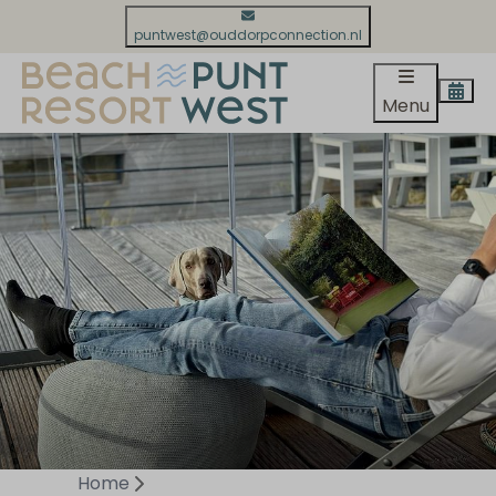
puntwest@ouddorpconnection.nl
Menu
Home