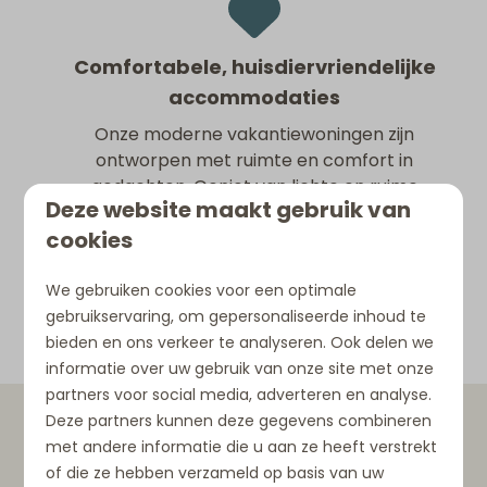
Comfortabele, huisdiervriendelijke
accommodaties
Onze moderne vakantiewoningen zijn
ontworpen met ruimte en comfort in
gedachten. Geniet van lichte en ruime
Deze website maakt gebruik van
woonkamers, directe toegang tot groene
cookies
omgevingen en een korte loopafstand naar
strand en natuur. De ideale uitvalsbasis voor
een ontspannen vakantie met je hond in
We gebruiken cookies voor een optimale
Ouddorp.
gebruikservaring, om gepersonaliseerde inhoud te
bieden en ons verkeer te analyseren. Ook delen we
informatie over uw gebruik van onze site met onze
partners voor social media, adverteren en analyse.
Deze partners kunnen deze gegevens combineren
Geniet van het Beach
met andere informatie die u aan ze heeft verstrekt
Club Restaurant
of die ze hebben verzameld op basis van uw