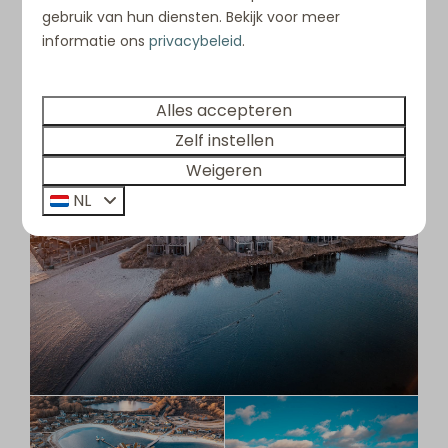
in overvloed.
Er is genoeg te doen voor jong en
gebruik van hun diensten. Bekijk voor meer
oud!
informatie ons
privacybeleid
.
Alles accepteren
Zelf instellen
Weigeren
NL