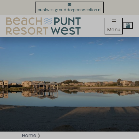
puntwest@ouddorpconnection.nl
Menu
Home