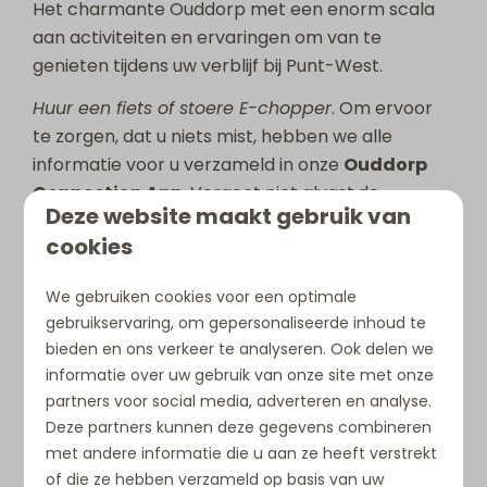
Het charmante Ouddorp met een enorm scala
aan activiteiten en ervaringen om van te
genieten tijdens uw verblijf bij Punt-West.
Huur een fiets of stoere E-chopper
. Om ervoor
te zorgen, dat u niets mist, hebben we alle
informatie voor u verzameld in onze
Ouddorp
Connection App.
Vergeet niet alvast
de
Deze website maakt gebruik van
Ouddorpconnection App
te downloaden en laat
cookies
u informeren over de mogelijkheden in de
omgeving. Vind gezellige restaurants, leuke
We gebruiken cookies voor een optimale
activiteiten en mooie fietsroutes.
gebruikservaring, om gepersonaliseerde inhoud te
Maak
prachtige wandelingen
, ga het water op,
bieden en ons verkeer te analyseren. Ook delen we
informatie over uw gebruik van onze site met onze
of
stap op de fiets
en verken de schilderachtige
partners voor social media, adverteren en analyse.
routes die Ouddorp te bieden heeft. Ook
Deze partners kunnen deze gegevens combineren
opwindende watersporten, leuke pretparken en
met andere informatie die u aan ze heeft verstrekt
gezellige strandevenementen vindt u in Ouddorp
of die ze hebben verzameld op basis van uw