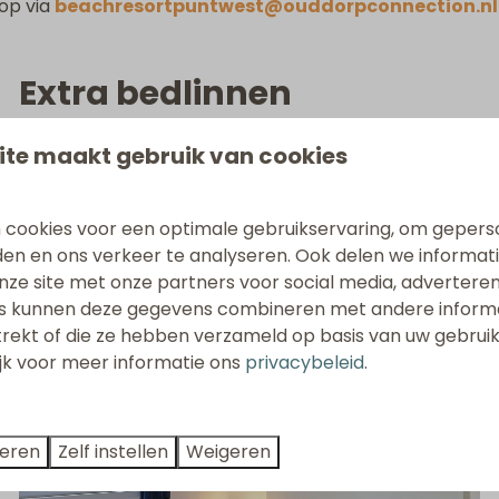
 op via
beachresortpuntwest@ouddorpconnection.n
Extra bedlinnen
Wij zorgen altijd voor het benodigde bedlinnen voor
ite maakt gebruik van cookies
alle slaapkamers in de accommodatie, afgestemd
op het type bed (eenpersoons of tweepersoons).
 cookies voor een optimale gebruikservaring, om gepers
Heb je tijdens je verblijf een extra set nodig? Dan kun
den en ons verkeer te analyseren. Ook delen we informat
je
extra bedlinnen
aanvragen.
nze site met onze partners voor social media, adverteren
s kunnen deze gegevens combineren met andere informat
trekt of die ze hebben verzameld op basis van uw gebrui
ijk voor meer informatie ons
privacybeleid
.
teren
Zelf instellen
Weigeren