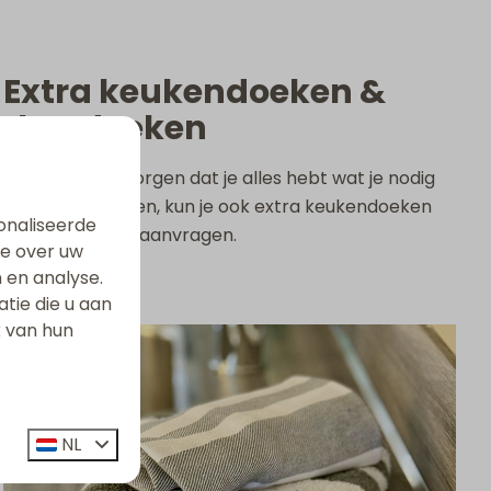
l
Extra keukendoeken &
theedoeken
Om ervoor te zorgen dat je alles hebt wat je nodig
hebt in de keuken, kun je ook extra keukendoeken
onaliseerde
en theedoeken aanvragen.
ie over uw
 en analyse.
ie die u aan
k van hun
NL