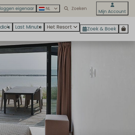
nloggen eigenaar
NL
Mijn Account
dio's
Last Minute
Het Resort
Zoek & Boek