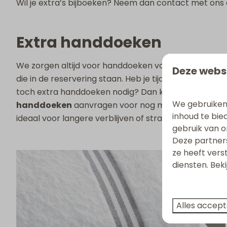
Wil je extra’s bijboeken? Neem dan contact met ons
Extra handdoeken
We zorgen altijd voor handdoeken voor alle gasten
Deze webs
die in de reservering staan. Heb je tijdens je verblijf
toch extra handdoeken nodig? Dan kun je
extra
We gebruiken
handdoeken
aanvragen voor nog meer comfort—
inhoud te bie
ideaal voor langere verblijven of stranddagen.
gebruik van o
Deze partner
ze heeft vers
diensten. Bek
Alles accep