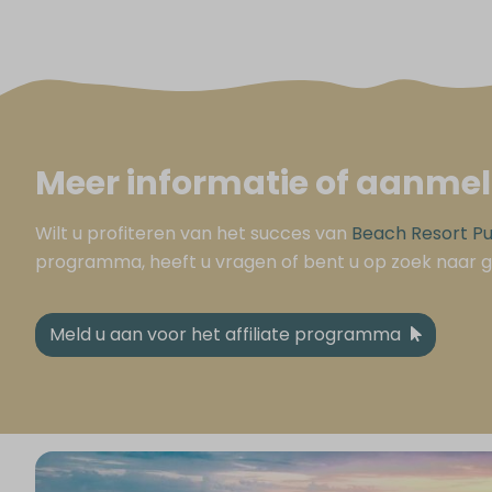
Meer informatie of aanme
Wilt u profiteren van het succes van
Beach Resort P
programma, heeft u vragen of bent u op zoek naar 
Meld u aan voor het affiliate programma