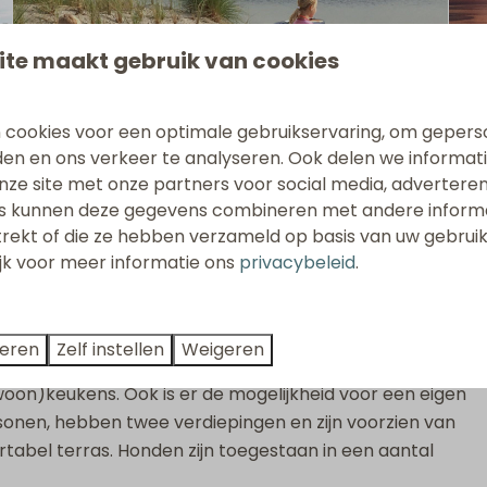
ite maakt gebruik van cookies
 cookies voor een optimale gebruikservaring, om gepers
den en ons verkeer te analyseren. Ook delen we informat
nze site met onze partners voor social media, adverteren
s kunnen deze gegevens combineren met andere informat
trekt of die ze hebben verzameld op basis van uw gebrui
ort Punt West
ijk voor meer informatie ons
privacybeleid
.
vacy in de strandvilla's of studio's. Dankzij de unieke
an een
prachtig uitzicht op het water, de duinen of
teren
Zelf instellen
Weigeren
 6 personen en beschikken over o.a. luxe
n)keukens. Ook is er de mogelijkheid voor een eigen
rsonen, hebben twee verdiepingen en zijn voorzien van
abel terras. Honden zijn toegestaan in een aantal