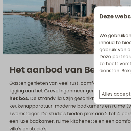
Deze webs
We gebruiken
inhoud te bie
gebruik van o
Deze partner
ze heeft vers
Het aanbod van Beach Res
diensten. Bek
Gasten genieten van veel rust, comfort en optimale pri
ligging aan het Grevelingenmeer genieten gasten v
Alles accep
het bos.
De strandvilla's zijn geschikt voor maximaal
keukenapparatuur, moderne badkamers en ruime (woo
zwemsteiger. De studio's bieden plek aan 2 tot 4 pe
een luxe badkamer, ruime kitchenette en een comfort
villa's en studio's.