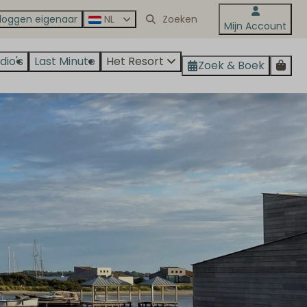
nloggen eigenaar
NL
Mijn Account
dio's
Last Minute
Het Resort
Zoek & Boek