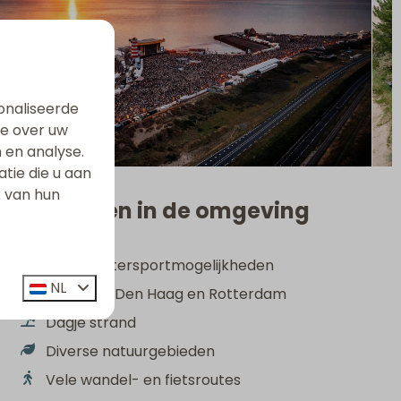
onaliseerde
ie over uw
 en analyse.
ie die u aan
k van hun
Activiteiten in de omgeving
Volop watersportmogelijkheden
NL
Ouddorp, Den Haag en Rotterdam
Dagje strand
Diverse natuurgebieden
Vele wandel- en fietsroutes