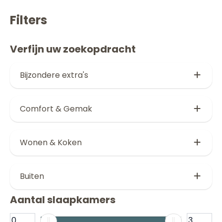
Filters
Verfijn uw zoekopdracht
Bijzondere extra's
Jacuzzi (2)
Comfort & Gemak
Glazen serre (8)
Parkeerplaats (2)
2 honden welkom (19)
Wonen & Koken
Airconditioning (7)
Huisdiervrij (12)
Buiten
Aantal slaapkamers
Open terras (10)
Omheind terras (11)